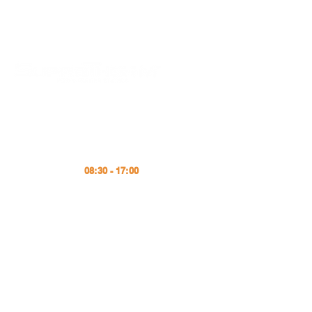
Program
Luni - Vineri
office@supratherm
.com
08:30 - 17:00
Tel
+4 (031) 224 12 40
Fax
+4 (031) 224 12 39
e-Mail
Termeni și condiții
Politica integrată
calitate și mediu
Politica Cookie