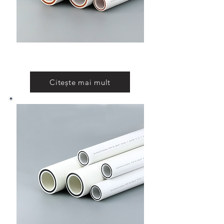
Teava PP-R cu fibra sticla
Citește mai mult