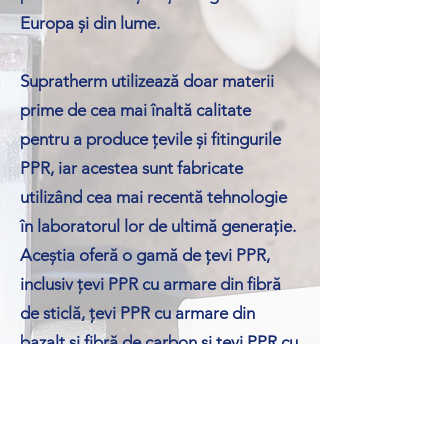
Europa și din lume.
Supratherm utilizează doar materii
prime de cea mai înaltă calitate
pentru a produce țevile și fitingurile
PPR, iar acestea sunt fabricate
utilizând cea mai recentă tehnologie
în laboratorul lor de ultimă generație.
Aceștia oferă o gamă de țevi PPR,
inclusiv țevi PPR cu armare din fibră
de sticlă, țevi PPR cu armare din
bazalt și fibră de carbon și țevi PPR cu
inserții din aluminiu.
Angajamentul Supratherm față de