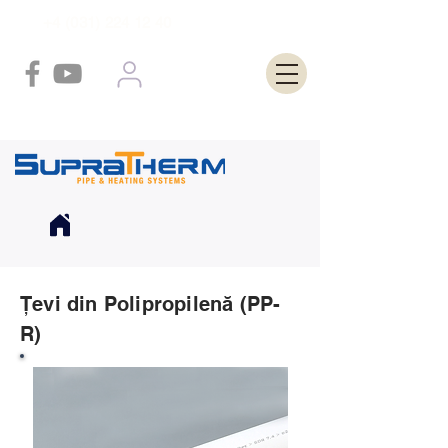
+4 (031) 224 12 40
Țevi din Polipropilenă (PP-
R)