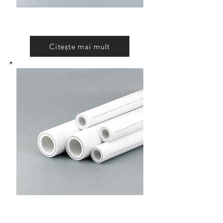
PP-R Teava cu carbon si basalt
Citește mai mult
PP-R Teava cu insertie aluminiu