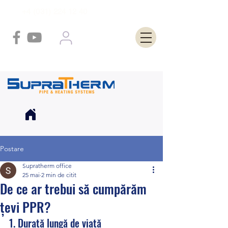
+4 (031) 224 12 40
Postare
Supratherm office
25 mai
2 min de citit
De ce ar trebui să cumpărăm
țevi PPR?
1. Durată lungă de viață