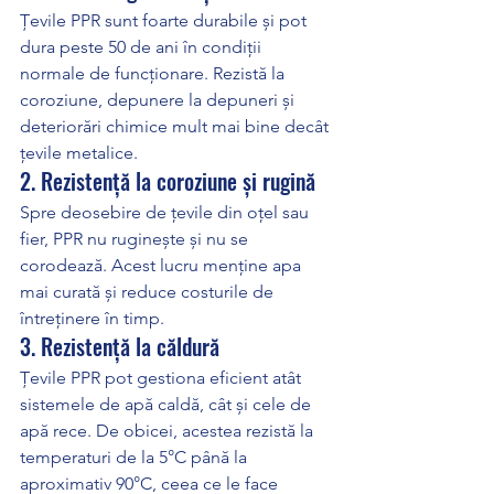
Țevile PPR sunt foarte durabile și pot 
dura peste 50 de ani în condiții 
normale de funcționare. Rezistă la 
coroziune, depunere la depuneri și 
deteriorări chimice mult mai bine decât 
țevile metalice.
2. Rezistență la coroziune și rugină
Spre deosebire de țevile din oțel sau 
fier, PPR nu ruginește și nu se 
corodează. Acest lucru menține apa 
mai curată și reduce costurile de 
întreținere în timp.
3. Rezistență la căldură
Țevile PPR pot gestiona eficient atât 
sistemele de apă caldă, cât și cele de 
apă rece. De obicei, acestea rezistă la 
temperaturi de la 5°C până la 
aproximativ 90°C, ceea ce le face 